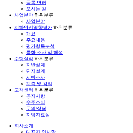
등록 면허
오시는 길
사업분야
하위분류
사업분야
지하안전영향평가
하위분류
개요
주요내용
평가항목분석
특화 조사 및 해석
수행실적
하위분류
지반설계
단지설계
지반조사
계측 및 감리
고객센터
하위분류
공지사항
수주소식
문의/상담
지암자료실
회사소개
대표자 인사말