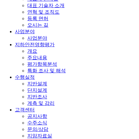
대표 기술자 소개
연혁 및 조직도
등록 면허
오시는 길
사업분야
사업분야
지하안전영향평가
개요
주요내용
평가항목분석
특화 조사 및 해석
수행실적
지반설계
단지설계
지반조사
계측 및 감리
고객센터
공지사항
수주소식
문의/상담
지암자료실