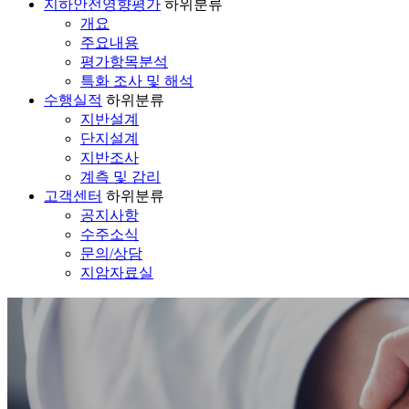
지하안전영향평가
하위분류
개요
주요내용
평가항목분석
특화 조사 및 해석
수행실적
하위분류
지반설계
단지설계
지반조사
계측 및 감리
고객센터
하위분류
공지사항
수주소식
문의/상담
지암자료실