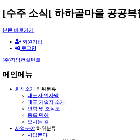
[수주 소식[ 하하골마을 공공
본문 바로가기
회원가입
로그인
(주)지암컨설턴트
메인메뉴
회사소개
하위분류
대표자 인사말
대표 기술자 소개
연혁 및 조직도
등록 면허
오시는 길
사업분야
하위분류
사업분야