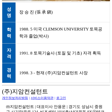
성
장 승 진 (張 承 鎭)
명
1988. 5 미국 CLEMSON UNIVERSITY 토목공
학
력
학과 졸업(박사)
자
1991. 8 토목기술사 (토질 및 기초) 자격 획득
격
경
1998. 3 - 현재 (주)지암컨설턴트 사장
력
(주)지암컨설턴트
개인정보처리방침
|
서비스이용약관
|
로그인
㈜지암컨설턴트 | 대표이사 안용운 | 경기도 성남시 중원
구 사기막골로 124, 비즈센터 1016호(상대원동 SKⓝ테크